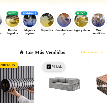
NUEVO
TENDENCIA
NUEVO
Recién
Mejores
Deportes
Construcción
Hogar y deco
Más
s
llegados
regalos
y
vendidos
Hoga
remodelación
🔥 Los Más Vendidos
Ver colección →
NUEV
VIRAL
Construcció