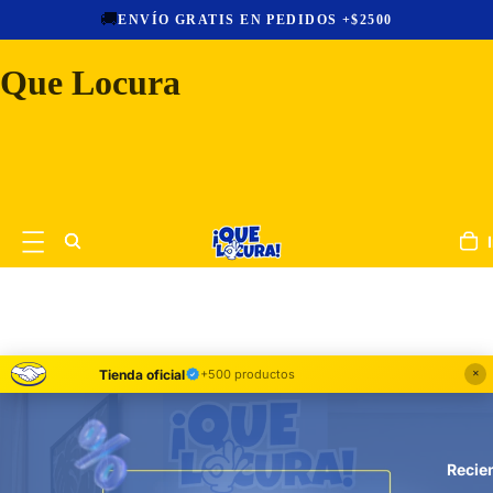
💳
HASTA 12 CUOTAS SIN INTERÉS
Que Locura
Somos
MercadoLíder!
+10 mil ventas
Tienda oficial
+500 productos
✕
Recie