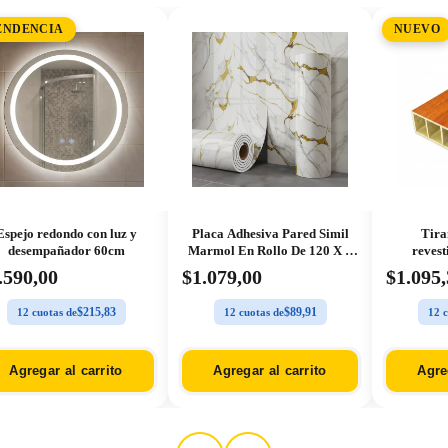
ENDENCIA
NUEVO
Espejo redondo con luz y
Placa Adhesiva Pared Simil
Tira
desempañador 60cm
Marmol En Rollo De 120 X 3
revest
Metros
.590,00
$1.079,00
$1.095
$215,83
$89,91
12 cuotas de
12 cuotas de
12 c
Agregar al carrito
Agregar al carrito
Agre