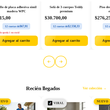
Sofá de 3 cuerpos Teddy
Piso deck modular WPC
Espejo
premium
encastrable
30.700,00
$276,25
$2.37
$2.558,33
$23,02
12 cuotas de
12 cuotas de
12
De
¡Solo que
Agregar al carrito
Agregar al carrito
Ag
Sobre
Recién llegados
Ver colección →
EVO
NUEVO
VIRAL