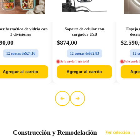
er hermético de vidrio con
Soporte de celular con
Espejo 
3 divisiones
cargador USB
dese
90,00
$874,00
$2.590
$24,16
$72,83
12 cuotas de
12 cuotas de
12 c
¡Solo queda 1 en stock!
¡Solo queda 
Agregar al carrito
Agregar al carrito
Agre
Construcción y Remodelación
Ver colección →