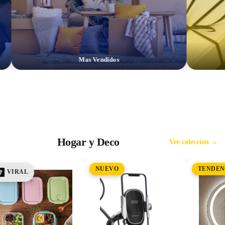
Mas Vendidos
Hogar y Deco
Ver colección →
NUEVO
TENDEN
VIRAL