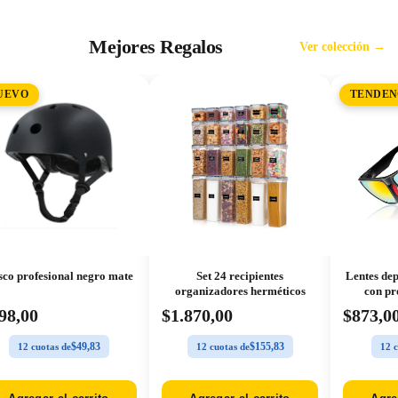
Mejores Regalos
Ver colección →
UEVO
TENDEN
co profesional negro mate
Set 24 recipientes
Lentes dep
organizadores herméticos
con pr
98,00
$1.870,00
$873,0
$49,83
$155,83
12 cuotas de
12 cuotas de
12 c