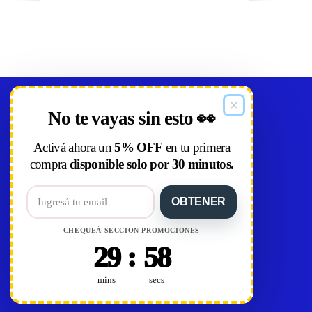
Showroom
No te vayas sin esto 👀
Nueva Palmira 2166 Montevideo, Uruguay
Activá ahora un
5% OFF
en tu primera
Horario: Lunes a viernes 9:00 a 18:00
compra
disponible solo por 30 minutos.
Sábados 9:00 a 13:00
OBTENER
Ver en Google Maps
CHEQUEÁ SECCION PROMOCIONES
Contáctanos
:
29
57
WhatsApp +598 92 007 776
TikTok
mins
secs
Instagram
Facebook