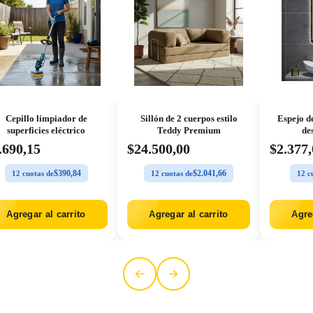
Cepillo limpiador de
Sillón de 2 cuerpos estilo
Espejo de 
superficies eléctrico
Teddy Premium
des
690,15
$24.500,00
$2.377,0
$390,84
$2.041,66
12 cuotas de
12 cuotas de
12 cuo
Agregar al carrito
Agregar al carrito
Agrega