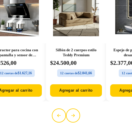
ractor para cocina con
Sillón de 2 cuerpos estilo
Espejo de p
pantalla y sensor de
Teddy Premium
desa
movimiento
.526,00
$24.500,00
$2.377,0
$1.627,16
$2.041,66
12 cuotas de
12 cuotas de
12 cuot
Agregar al carrito
Agregar al carrito
Agrega