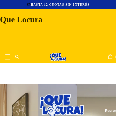
💳
HASTA 12 CUOTAS SIN INTERÉS
Que Locura
Recie