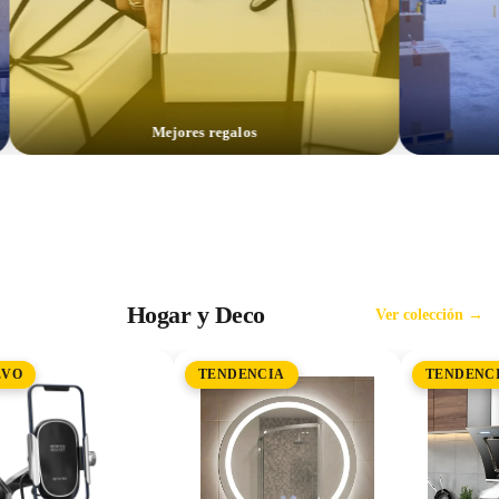
Mejores regalos
Hogar y Deco
Ver colección →
EVO
TENDENCIA
TENDENC