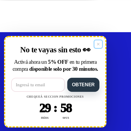
Showroom
No te vayas sin esto 👀
Nueva Palmira 2166 Montevideo, Uruguay
Activá ahora un
5% OFF
en tu primera
Horario: Lunes a viernes 9:00 a 18:00
compra
disponible solo por 30 minutos.
Sábados 9:00 a 13:00
OBTENER
Ver en Google Maps
CHEQUEÁ SECCION PROMOCIONES
Contáctanos
:
29
57
WhatsApp +598 92 007 776
TikTok
mins
secs
Instagram
Facebook