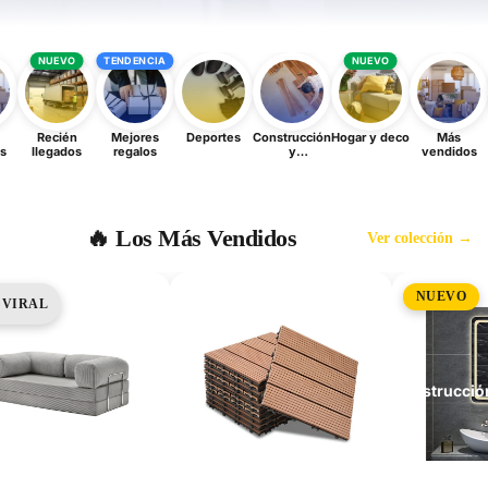
NUEVO
TENDENCIA
NUEVO
Recién
Mejores
Deportes
Construcción
Hogar y deco
Más
s
llegados
regalos
y
vendidos
Hoga
remodelación
🔥 Los Más Vendidos
Ver colección →
NUEVO
VIRAL
Construcció