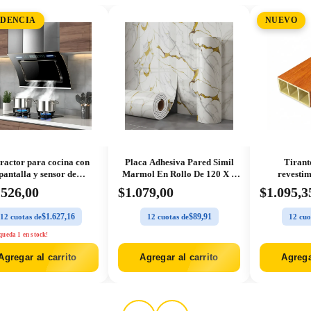
DENCIA
NUEVO
ractor para cocina con
Placa Adhesiva Pared Simil
Tiran
pantalla y sensor de
Marmol En Rollo De 120 X 3
revestim
movimiento
Metros
.526,00
$1.079,00
$1.095,3
$1.627,16
$89,91
12 cuotas de
12 cuotas de
12 cuo
queda 1 en stock!
Agregar al carrito
Agregar al carrito
Agrega