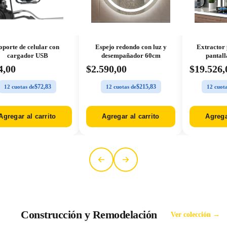
oporte de celular con
Espejo redondo con luz y
Extractor 
cargador USB
desempañador 60cm
pantall
mo
4,00
$2.590,00
$19.526,
$72,83
$215,83
12 cuotas de
12 cuotas de
12 cuota
Agregar al carrito
Agregar al carrito
Agrega
Construcción y Remodelación
Ver colección →