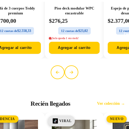
fá de 3 cuerpos Teddy
Piso deck modular WPC
Espejo de p
premium
encastrable
desa
.700,00
$276,25
$2.377,0
$2.558,33
$23,02
12 cuotas de
12 cuotas de
12 cuot
De
¡Solo queda 1 en stock!
Agregar al carrito
Agregar al carrito
Agrega
Sobre
Recién llegados
Ver colección →
DENCIA
NUEVO
VIRAL