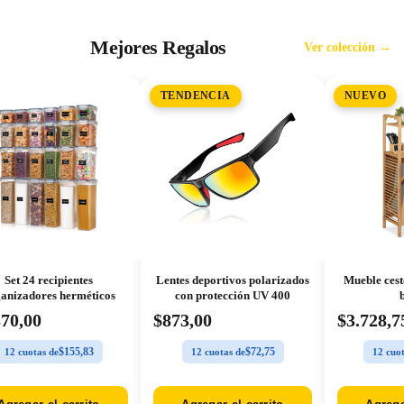
Mejores Regalos
Ver colección →
TENDENCIA
NUEVO
Set 24 recipientes
Lentes deportivos polarizados
Mueble cest
anizadores herméticos
con protección UV 400
870,00
$873,00
$3.728,7
$155,83
$72,75
12 cuotas de
12 cuotas de
12 cuot